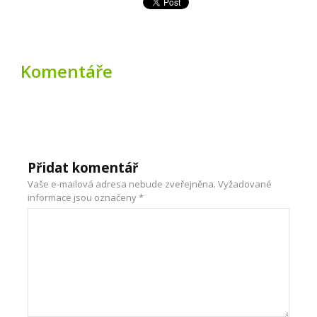
Komentáře
Přidat komentář
Vaše e-mailová adresa nebude zveřejněna.
Vyžadované
informace jsou označeny
*